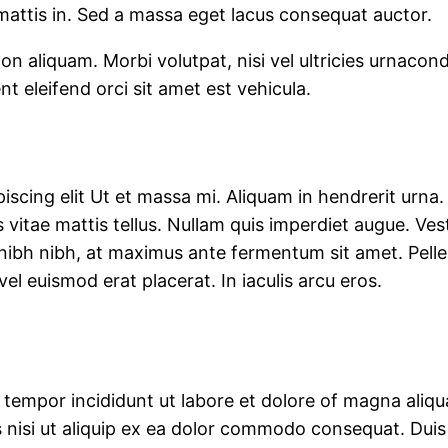
attis in. Sed a massa eget lacus consequat auctor.
non aliquam. Morbi volutpat, nisi vel ultricies urnaco
nt eleifend orci sit amet est vehicula.
cing elit Ut et massa mi. Aliquam in hendrerit urna. P
 vitae mattis tellus. Nullam quis imperdiet augue. Ves
nibh nibh, at maximus ante fermentum sit amet. Pel
el euismod erat placerat. In iaculis arcu eros.
d tempor incididunt ut labore et dolore of magna ali
s nisi ut aliquip ex ea dolor commodo consequat. Duis 