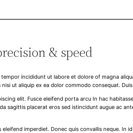
precision & speed
d tempor incididunt ut labore et dolore of magna ali
s nisi ut aliquip ex ea dolor commodo consequat. Duis 
iscing elit. Fusce eleifend porta arcu In hac habitass
ada sagittis placerat eros sed istincidunt augue ac an
os eleifend imperdiet. Donec quis convallis neque. In id