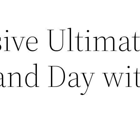
sive Ultima
land Day wi